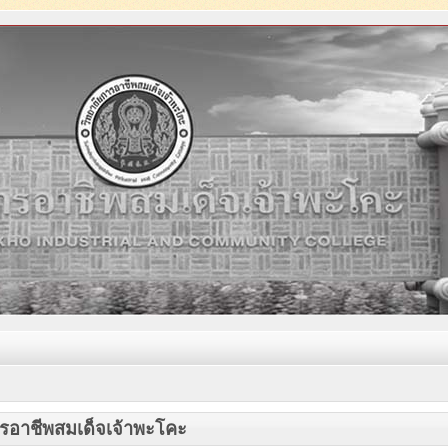
ารอาชีพสมเด็จเจ้าพะโคะ