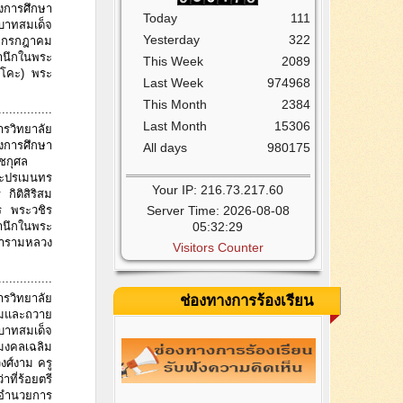
งการศึกษา
Today
111
บาทสมเด็จ
Yesterday
322
8 กรกฎาคม
นึกในพระ
This Week
2089
พะโคะ) พระ
Last Week
974968
This Month
2384
...............
Last Month
15306
ารวิทยาลัย
งการศึกษา
All days
980175
ชกุศล
ระปรเมนทร
Your IP: 216.73.217.60
กิติสิริสม
Server Time: 2026-08-08
ร พระวชิร
05:32:29
สำนึกในพระ
อารามหลวง
Visitors Counter
...............
ารวิทยาลัย
ช่องทางการร้องเรียน
่มและถวาย
าทสมเด็จ
งคลเฉลิม
ศ์งาม ครู
ที่ร้อยตรี
้อำนวยการ