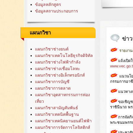
ข้อมูลหลักสูตร
ข้อมูลสถานประกอบการ
แผนกวิชา
ข่าว
แผนกวิชาช่างยนต์
รายงานง
แผนกวิชาเทคโนโลยีธุรกิจดิจิทัล
แจ้งเปิด
แผนกวิชาช่างไฟฟ้ากำลัง
www.vec.go.
แผนกวิชาช่างเชื่อมโลหะ
แผนกวิชาช่างอิเล็กทรอนิกส์
แนวนโยบ
กรรมการอาชี
แผนกวิชาการบัญชี
แผนกวิชาการตลาด
แนวทางกา
แผนกวิชาอุตสาหกรรมการท่อง
เที่ยว
ขอเชิญชว
ราชินีนาถ พ
แผนกวิชาสามัญสัมพันธ์
แผนกวิชาเทคนิคพื้นฐาน
การจัดกิ
แผนกวิชาเทคนิคยานยนต์ไฟฟ้า
พระชนมพรรษา
แผนกวิชาการจัดการโลจิสติกส์
ประชาสั