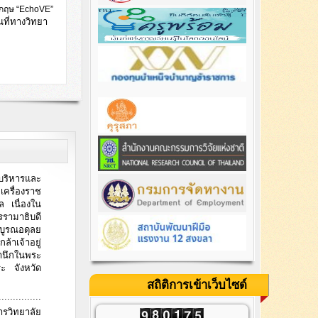
งกฤษ “EchoVE”
ที่ทางวิทยา
บริหารและ
ครื่องราช
 เนื่องใน
รามาธิบดี
มบูรณอดุลย
าเจ้าอยู่
นึกในพระ
ะ จังหวัด
สถิติการเข้าเว็บไซด์
...............
ารวิทยาลัย