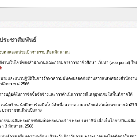
ประชาสัมพันธ์
บทดลองหน่วยเบิกจ่ายรายเดือนมิถุนายน
ใช้งานเว็บไซต์ของสำนักงานคณะกรรมการการอาชีวศึกษา เว็บท่า (web portal) ใหม
th
ายและแนวปฏิบัติในการรักษาความมั่นคงปลอดภัยด้านสารสนเทศของสำนักงา
วศึกษา พ.ศ.2566
รปฏิบัติในการจัดซื้อจัดจ้างและการดำเนินการกรณีเหตุอุทกภัยในพื้นที่ภาคใต้
นนักเรียน นักศึกษาร่วมติดโบว์ดำเพื่อถวายความอาลัย
แด่ สมเด็จพระนางเจ้าสิริก
ระบรมราชชนนีพันปีหลวง
จกรรมเฉลิมพระเกียรติสมเด็จพระนางเจ้าฯ พระบรมราชินี เนื่องในโอกาสวันเฉลิม
 3 มิถุนายน 2568
มพันธ์การเตรียมความพร้อม เฝ้าระวัง ป้องกันการแพร่ระบาดของโรคติดต่อในสถา