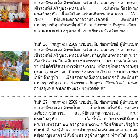
การอาชีพสมเด็จเจ้าพะโคะ พร้อมด้วยคณะครู บุคลากรทา
เข้าร่วมพิธีเจริญพระพุทธมนต์ เฉลิมพระเกียรติพระ
พระเจ้าอยู่หัว เนื่องในโอกาสวันเฉลิมพระชนมพรรษา 2
2569 เพื่อแสดงออกถึงความจงรักภักดี และน้อมสำ
มหากรุณาธิคุณอันหาที่สุดมิได้ ณ วัดราชประดิษฐาน (วัด
อารามหลวง ตำบลชุมพล อำเภอสทิงพระ จังหวัดสงขลา
.........................
....................................................................................
วันที่ 28 กรกฎาคม 2569 นายประดับ ชัยพานิชย์ ผู้อำนวยก
การอาชีพสมเด็จเจ้าพะโคะ พร้อมด้วยคณะครู บุคลากรทา
เข้าร่วมพิธีเจริญพระพุทธมนต์และทำบุญตักบาตรถวายพระรา
เนื่องในโอกาสวันเฉลิมพระชนมพรรษา พระบาทสมเด็จพ
รามาธิบดีศรีสินทรมหาวชิราลงกรณ มหิศรภูมิพลราชวรางกูร 
บูรณอดุลยเดช สยามินทราธิเบศรราชวโรดม บรมนาถบพิต
เกล้าเจ้าอยู่หัว เพื่อแสดงออกถึงความจงรักภักดีและน้อม
มหากรุณาธิคุณ ณ วัดราชประดิษฐาน (วัดพะโคะ) พระ
ตำบลชุมพล อำเภอสทิงพระ จังหวัดสงขลา
.........................
....................................................................................
วันที่ 27 กรกฎาคม 2569 นายประดับ ชัยพานิชย์ ผู้อำนวยก
การอาชีพสมเด็จเจ้าพะโคะ เป็นประธานในพิธีวางพานพุ
เครื่องราชสักการะ และพิธีลงนามถวายพระพร พระบ
พระเจ้าอยู่หัว เนื่องในโอกาสพระราชพิธีมหาม
พระชนมพรรษา ๒๘ กรกฎาคม ๒๕๖๙ พร้อมด้วยนายจิรัฐติ วง
ทำหน้าที่ รองผู้อำนวยการฝ่ายยุทธศาสตร์และแผนงาน และว่า
หญิงกาญจนาภรณ์ สังข์เพชร ครูชำนาญการ ทำหน้าที่ รองผู