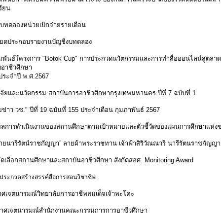
รียน
บทดลองหน่วยเบิกจ่ายรายเดือน
ียดประกอบรายงานบัญชีงบทดลอง
มพันธ์โครงการ "Botok Cup" การประกวดนวัตกรรมและการทำสื่อออนไลน์สู่ตลาด
บอาชีวศึกษา
ประจำปี พ.ศ.2567
จัยและนวัตกรรม สถาบันการอาชีวศึกษากรุงเทพมหานคร ปีที่ 7 ฉบับที่ 1
ข่าว วช.
" ปีที่ 19 ฉบันที่ 155 ประจำเดือน กุมภาพันธ์ 2567
ลการดำเนินงานของสถานศึกษาตามเป้าหมายและตัวชี้วัดของแผนการศึกษาแห่งช
ายนารีรัตน์ราชกัญญา” ลายผ้าพระราชทาน เจ้าฟ้าสิริวัณณวรี นารีรัตนราชกัญญา
ดเลือกสถานศึกษาและสถาบันอาชีวศึกษา สังกัดสอศ. Monitoring Award
ระกวดสร้างสรรค์สื่อการสอนวิชาชีพ
ศเจตนารมณ์วิทยาลัยการอาชีพสมเด็จเจ้าพะโคะ
าศเจตนารมณ์สำนักงานคณะกรรมการการอาชีวศึกษา