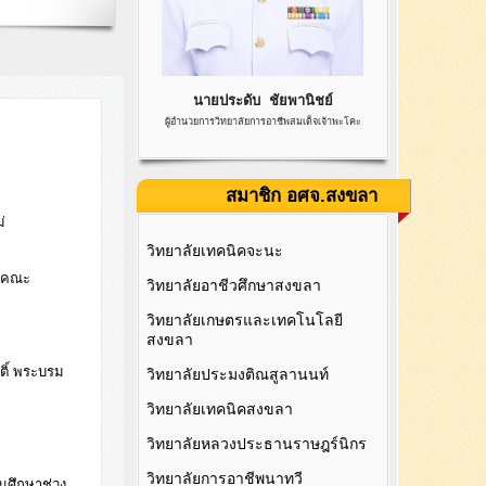
นายประดับ ชัยพานิชย์
ผู้อำนวยการวิทยาลัยการอาชีพสมเด็จเจ้าพะโคะ
สมาชิก อศจ.สงขลา
่
วิทยาลัยเทคนิคจะนะ
นคณะ
วิทยาลัยอาชีวศึกษาสงขลา
วิทยาลัยเกษตรและเทคโนโลยี
สงขลา
ิติ์ พระบรม
วิทยาลัยประมงติณสูลานนท์
วิทยาลัยเทคนิคสงขลา
วิทยาลัยหลวงประธานราษฎร์นิกร
วิทยาลัยการอาชีพนาทวี
นศึกษาช่วง