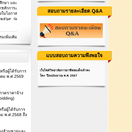
รศึกษา และ
ราชสักการะ
สอบถามรายละเอียด Q&A
่องในโอกาส
ม ๒๕๖๙ ณ
...............
รมเพิ่มเติม
แบบสอบถามความพึงพอใจ
เว็บไซต์
วิทยาลัยการอาชีพสมเด็จเจ้าพะ
รือผู้ได้รับการ
โคะ
ปีงบประมาณ พ.ศ. 2567
าคม พ.ศ.2569
ะกวดราคาจ้าง
bidding)
ือผู้ได้รับการ
ม พ.ศ.2568 ถึง
้องส้วมชายและ